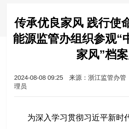
传承优良家风 践行使
能源监管办组织参观“
家风”档
2024-08-08 09:25
来源：浙江监管办管
理员
为深入学习贯彻习近平新时