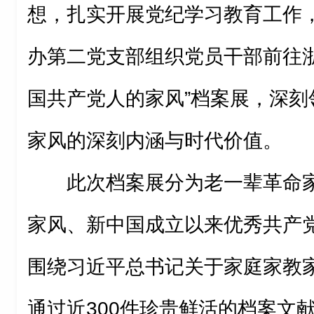
想，扎实开展党纪学习教育工作
办第二党支部组织党员干部前往浙
国共产党人的家风”档案展，深刻
家风的深刻内涵与时代价值。
此次档案展分为老一辈革命
家风、新中国成立以来优秀共产
围绕习近平总书记关于家庭家教
通过近300件珍贵鲜活的档案文