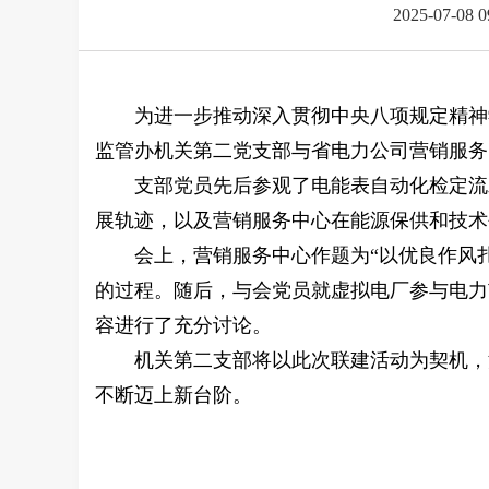
2025-07-08 
为进一步推动深入贯彻中央八项规定精神
监管办机关第二党支部与省电力公司营销服务
支部党员先后参观了电能表自动化检定流
展轨迹，以及营销服务中心在能源保供和技术
会上，营销服务中心作题为“以优良作风
的过程。随后，与会党员就虚拟电厂参与电力市
容进行了充分讨论。
机关第二支部将以此次联建活动为契机，
不断迈上新台阶。