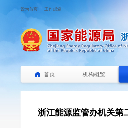
设为首页
工作邮箱
首页
机构概览
浙江能源监管办机关第