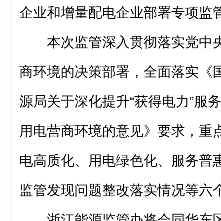
企业和增量配电企业部署专项监
本次监管深入贯彻落实党中
商环境的决策部署，全面落实《
源局关于深化提升“获得电力”服
用电营商环境的意见》要求，重
电高质化、用电绿色化、服务普
监管发现问题整改落实情况等六
浙江能源监管办将会同华东