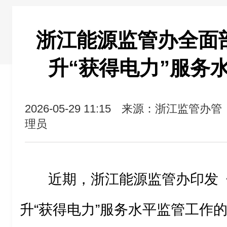
浙江能源监管办全面部
升“获得电力”服务
2026-05-29 11:15
来源：浙江监管办管
理员
近期，浙江能源监管办印发《
升“获得电力”服务水平监管工作